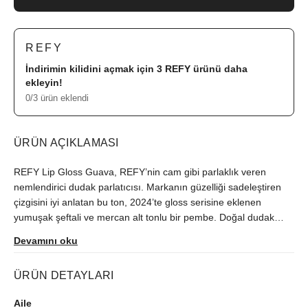
REFY
İndirimin kilidini açmak için 3
REFY
ürünü daha
ekleyin!
0/3 ürün eklendi
ÜRÜN AÇIKLAMASI
REFY Lip Gloss Guava, REFY’nin cam gibi parlaklık veren
nemlendirici dudak parlatıcısı. Markanın güzelliği sadeleştiren
çizgisini iyi anlatan bu ton, 2024’te gloss serisine eklenen
yumuşak şeftali ve mercan alt tonlu bir pembe. Doğal dudak
rengini örtmekten çok onu daha pürüzsüz, daha canlı ve daha
Devamını oku
boyutlu gösteren bir etki bırakıyor. Formülün öne çıkan detayı,
klasik sünger uç yerine kullanılan metal aplikatör. Dudakta serin
ÜRÜN DETAYLARI
ve ferah bir his bırakırken ürünü ince, eşit ve kontrollü şekilde
yayıyor. Hafif, yapışkanlık hissi bırakmayan bu dudak parlatıcısı,
Aile