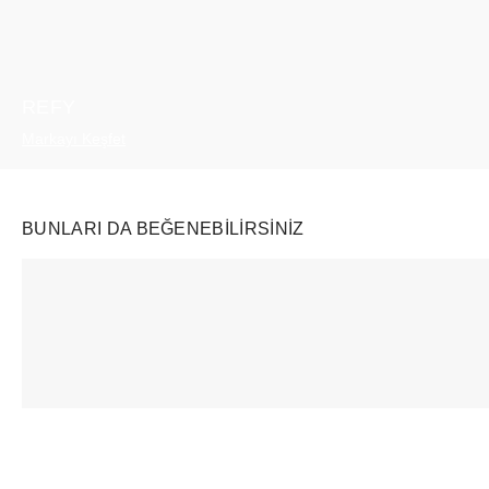
REFY
Markayı Keşfet
BUNLARI DA BEĞENEBILIRSINIZ
Ürünü istek listesine ekle veya listeden çıkar
Ürünü istek listesine ekle veya listeden çıkar
New Balance
Nike
Swatch
9060 Shadow Grey Castlerock
Kobe 6 Total Orange (GS)
₺
15572
+
₺
17964
+
₺
44364
+