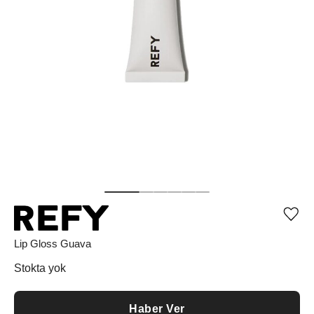
Ürü
iste
list
Lip Gloss Guava
ekle
vey
Stokta yok
list
çıka
Haber Ver