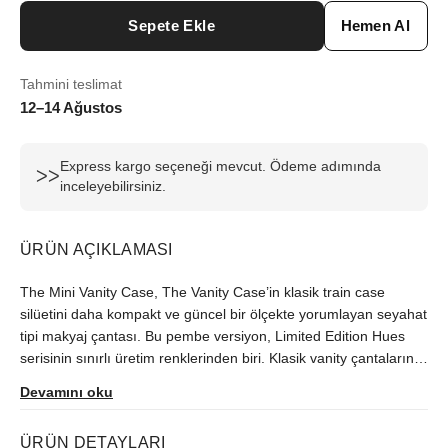
Sepete Ekle
Hemen Al
Tahmini teslimat
12–14 Ağustos
Express kargo seçeneği mevcut. Ödeme adımında
ᐳᐳ
inceleyebilirsiniz.
ÜRÜN AÇIKLAMASI
The Mini Vanity Case, The Vanity Case’in klasik train case
silüetini daha kompakt ve güncel bir ölçekte yorumlayan seyahat
tipi makyaj çantası. Bu pembe versiyon, Limited Edition Hues
serisinin sınırlı üretim renklerinden biri. Klasik vanity çantalarının
düzen anlayışını taşır. Masa üstünde de valizde de fazla yer
Devamını oku
kaplamaz. Sık seyahat edenler ve makyaj düzenini yanında
taşımak isteyenler için uygun bir pembe makyaj çantası.
ÜRÜN DETAYLARI
Yaklaşık 17,8 x 13,3 x 12 cm ölçülerindeki gövde, sert ve