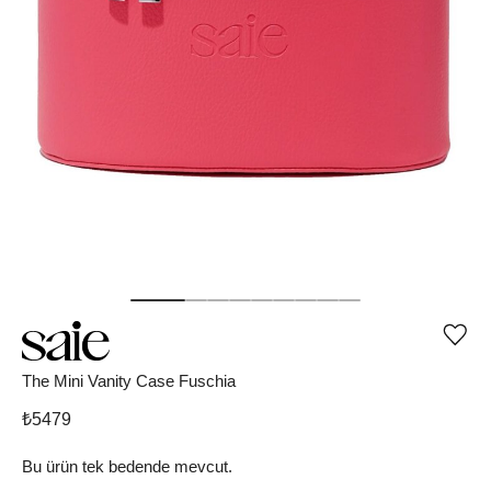
Ürü
iste
list
The Mini Vanity Case Fuschia
ekle
vey
₺
5479
list
çıka
Bu ürün tek bedende mevcut.