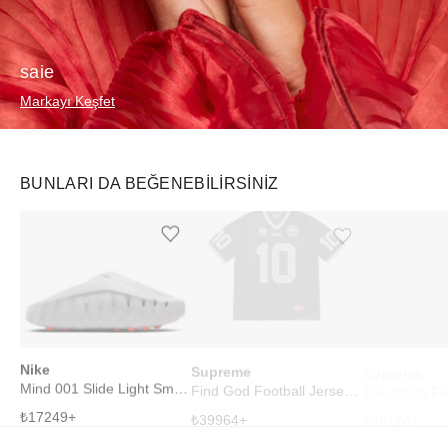
saie
Markayı Keşfet
BUNLARI DA BEĞENEBILIRSINIZ
Ürünü istek listesine ekle veya listeden çıkar
Ürünü istek listesine ekle veya listeden çıkar
Nike
Supreme
Supreme
Mind 001 Slide Light Smoke Grey
Find God Football Jersey Black
₺
17249
+
₺
39964
+
₺
46124
+