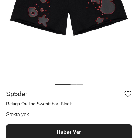
Sp5der
Ürü
iste
Beluga Outline Sweatshort Black
list
ekle
vey
Stokta yok
list
çıka
Haber Ver