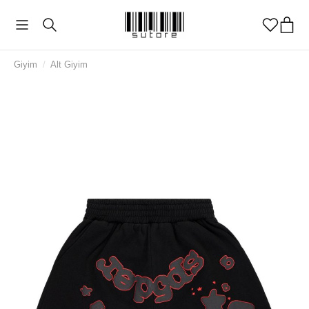
Giyim
/
Alt Giyim