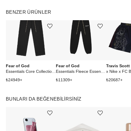
BENZER ÜRÜNLER
Ürünü istek listesine ekle veya listeden çıkar
Ürünü istek listesine ekle veya listeden çıkar
Fear of God
Fear of God
Travis Scott
Essentials Core Collection Lounge Sweatpant Black
Essentials Fleece Essential Sweatpant (FW24) Black
₺
24949
+
₺
11309
+
₺
20687
+
BUNLARI DA BEĞENEBILIRSINIZ
Ürünü istek listesine ekle veya listeden çıkar
Ürünü istek listesine ekle veya listeden çıkar