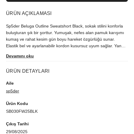
ÜRÜN AÇIKLAMASI
Sp5der Beluga Outline Sweatshort Black, sokak stilini konforla
buluşturan şık bir şorttur. Yumuşak, nefes alan pamuk karışımı
kumaş ve rahat kesim gün boyu hareket özgürlüğü sunar.
Elastik bel ve ayarlanabilir kordon kusursuz uyum sağlar. Yan
cepler pratik kullanım sağlarken, Beluga Outline detaylı logo
Devamını oku
modern bir dokunuş katar. Siyah rengi her parçayla kolayca
uyum sağlar; günlük, spor veya seyahat için idealdir. Minimal,
ÜRÜN DETAYLARI
premium ve zamansız görünüm arayanlar için mükemmel
seçim.
Aile
sp5der
Ürün Kodu
SB030FW25BLK
Çıkış Tarihi
29/08/2025