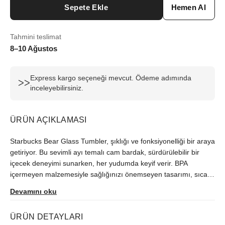
Sepete Ekle
Hemen Al
Tahmini teslimat
8–10 Ağustos
Express kargo seçeneği mevcut. Ödeme adımında
ᐳᐳ
inceleyebilirsiniz.
ÜRÜN AÇIKLAMASI
Starbucks Bear Glass Tumbler, şıklığı ve fonksiyonelliği bir araya
getiriyor. Bu sevimli ayı temalı cam bardak, sürdürülebilir bir
içecek deneyimi sunarken, her yudumda keyif verir. BPA
içermeyen malzemesiyle sağlığınızı önemseyen tasarımı, sıcak
ve soğuk içeceklerinizi ideal sıcaklıkta tutar. 590 ml kapasitesi
Devamını oku
sayesinde ihtiyacınızı karşılar. Starbucks kalitesini ve sevimli
tasarımını yanınızda taşıyın; stil sahibi bir şekilde güne enerjik
ÜRÜN DETAYLARI
başlayın. Çevre dostu seçimler yapmak isteyenler için