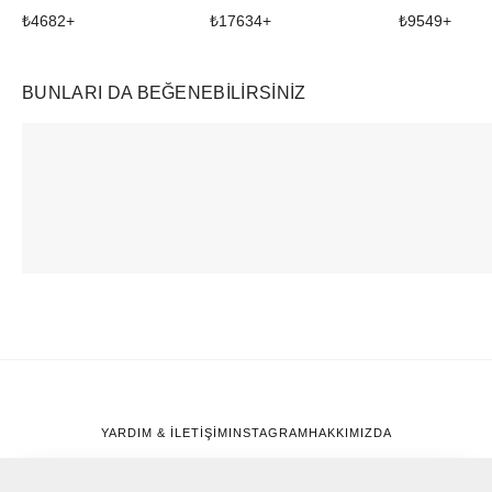
₺
4682
+
₺
17634
+
₺
9549
+
BUNLARI DA BEĞENEBILIRSINIZ
Ürünü istek listesine ekle veya listeden çıkar
Ürünü istek listesine ekle veya listeden çıkar
adidas
SKIMS
Rhode
F50 Formotion Sp5der Silver Metallic
Soft Lounge Tank Heather Grey
Barrier Butter
₺
17799
+
₺
5589
+
₺
6057
+
YARDIM & İLETİŞİM
INSTAGRAM
HAKKIMIZDA
Gizlilik ve Çerez Politikası
Üyelik Sözleşmesi