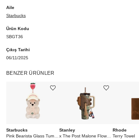
mükemmel bir hediye alternatifi. Starbucks Bear Glass Tumbler
Aile
ile her yudumda farkı hissedin!
Starbucks
Ürün Kodu
SBGT36
Çıkış Tarihi
06/11/2025
BENZER ÜRÜNLER
Ürünü istek listesine ekle veya listeden çıkar
Ürünü istek listesine ekle veya listeden çıkar
Starbucks
Stanley
Rhode
Pink Bearista Glass Tumbler Cup
x The Post Malone Flowstate Quencher 40oz Tumbler With Pouch Belt Post Malone MultiCam
Terry Towel