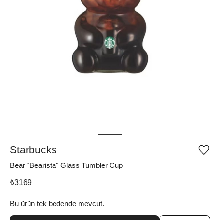
Starbucks
Ürü
iste
Bear "Bearista" Glass Tumbler Cup
list
ekle
vey
₺
3169
list
çıka
Bu ürün tek bedende mevcut.