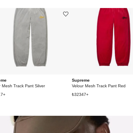
Ürünü istek listesine ekle veya listeden çıkar
eme
Supreme
r Mesh Track Pant Silver
Velour Mesh Track Pant Red
17
+
₺
32347
+