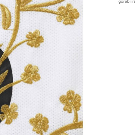
görebilir
Size 
Size 
Size
Aradığ