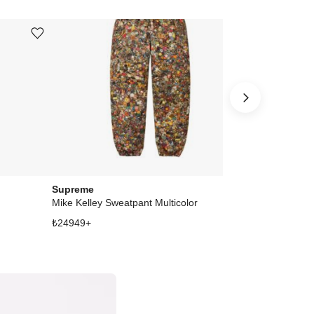
Ürünü istek listesine ekle veya listeden çıkar
Ürünü istek listesine ekle veya listeden çıkar
Supreme
Supreme
Mike Kelley Sweatpant Multicolor
₺
24949
+
₺
41807
+