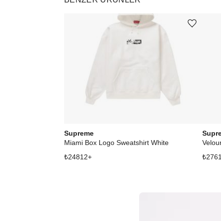
Ürünü istek listesine ekle veya listeden çıkar
Supreme
Supr
Miami Box Logo Sweatshirt White
Velou
₺
24812
+
₺
276