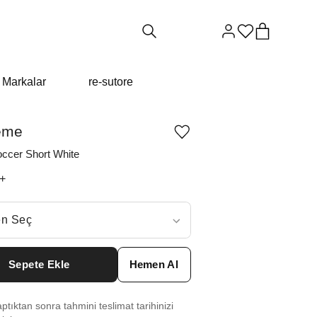
Markalar
re-sutore
eme
Ürünü
istek
occer Short White
listesine
ekle
+
veya
listeden
çıkar
ç
n Seç
ar neden ₺21814 değil?
Sepete Ekle
Hemen Al
S
₺
33529
tıktan sonra tahmini teslimat tarihinizi
 M
₺
33529