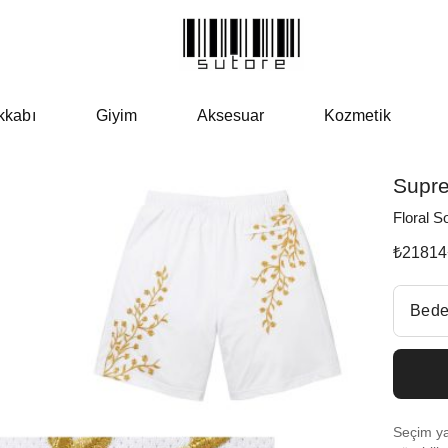
kkabı
Giyim
Aksesuar
Kozmetik
Supr
Floral S
₺
21814
Beden Se
Bede
Fiyatl
Size 
Seçim yap
Size