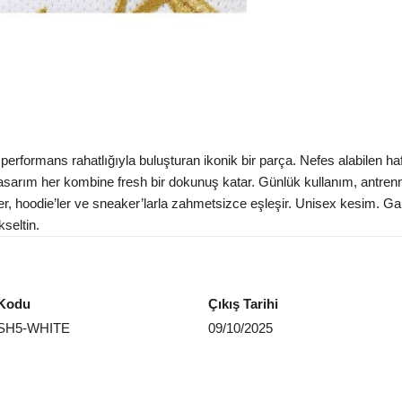
erformans rahatlığıyla buluşturan ikonik bir parça. Nefes alabilen haf
sarım her kombine fresh bir dokunuş katar. Günlük kullanım, antrenman 
ler, hoodie’ler ve sneaker’larla zahmetsizce eşleşir. Unisex kesim. 
kseltin.
Kodu
Çıkış Tarihi
SH5-WHITE
09/10/2025