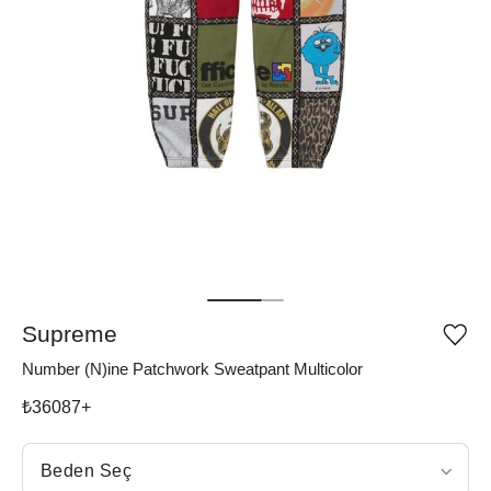
Supreme
Ürü
iste
Number (N)ine Patchwork Sweatpant Multicolor
list
ekle
vey
₺
36087
+
list
çıka
Beden Seç
Beden Seç