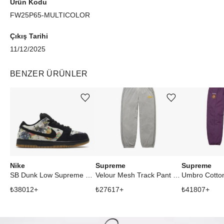
Ürün Kodu
FW25P65-MULTICOLOR
Çıkış Tarihi
11/12/2025
BENZER ÜRÜNLER
Ürünü istek listesine ekle veya listeden çıkar
Ürünü istek listesine ekle veya listeden çıkar
Nike
Supreme
Supreme
SB Dunk Low Supreme Rammellzee
Velour Mesh Track Pant Silver
₺
38012
+
₺
27617
+
₺
41807
+