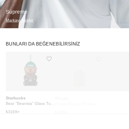
Supreme
Markayı Keşfet
BUNLARI DA BEĞENEBILIRSINIZ
Ürünü istek listesine ekle veya listeden çıkar
Ürünü istek listesine ekle veya listeden çıkar
Starbucks
Rhode
Swatch
Bear "Bearista" Glass Tumbler Cup
Pocket Bronze Pebble
₺
3169
+
₺
3994
+
₺
49039
+