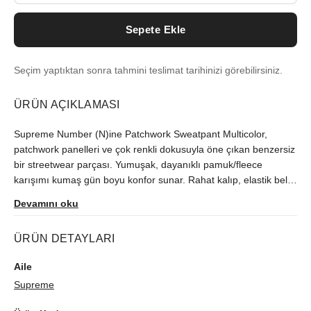
Sepete Ekle
Seçim yaptıktan sonra tahmini teslimat tarihinizi görebilirsiniz.
ÜRÜN AÇIKLAMASI
Supreme Number (N)ine Patchwork Sweatpant Multicolor,
patchwork panelleri ve çok renkli dokusuyla öne çıkan benzersiz
bir streetwear parçası. Yumuşak, dayanıklı pamuk/fleece
karışımı kumaş gün boyu konfor sunar. Rahat kalıp, elastik bel
ve ayarlanabilir kordon kusursuz uyum sağlar. Yan cepler ve
Devamını oku
ribana paçalar pratiklik ve modern siluet kazandırır.
Gardırobunuza karakter katan bu ürün, şehir stilinde kolayca
ÜRÜN DETAYLARI
kombinlenir. Günlük kullanım, seyahat ve hafta sonu için ideal.
Supreme ve Number (N)ine estetiğini yansıtan güçlü bir seçim.
Aile
Supreme