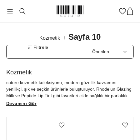
Sayfa 10
Kozmetik
/
Filtrele
Kozmetik
sutore kozmetik koleksiyonu, modern güzellik kavramını
yenilikçi, şık ve seçkin ürünlerle buluşturuyor.
Rhode
’un Glazing
Milk ve Peptide Lip Tint gibi favorileri cilde sağlıklı bir parlaklık
katarken,
REFY
’ın Brow Sculpt ve Lash Sculpt ürünleri yüz
Devamını Gör
hatlarını zarifçe belirginleştiriyor.
Hourglass
Vanish Concealer
Brush ise makyaj uygulamasına profesyonel bir dokunuş
kazandırıyor. Özenle seçilmiş markalarla cilt bakımı ve makyajı
Favorilere ekle/çıkar
Favorilere ekle/çıkar
rafine bir estetikle bir araya getiren sutore'nin güzellik dünyasını
orijinallik güvencesiyle keşfedebilirsiniz.