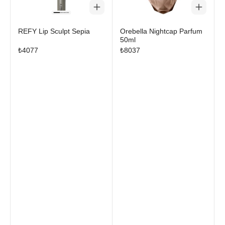
REFY Lip Sculpt Sepia
Orebella Nightcap Parfum
50ml
₺
4077
₺
8037