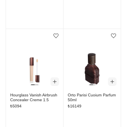
Favorilere ekle/çıkar
Favorilere ekle/çıkar
Hourglass Vanish Airbrush
Orto Parisi Cuoium Parfum
Concealer Creme 1.5
50ml
₺
5094
₺
16149