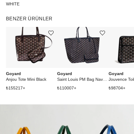
WHITE
BENZER ÜRÜNLER
Ürünü istek listesine ekle veya listeden çıkar
Ürünü istek listesine ekle veya listeden çıkar
Goyard
Goyard
Goyard
Anjou Tote Mini Black
Saint Louis PM Bag Navy Blue
₺
155217
+
₺
110007
+
₺
98704
+