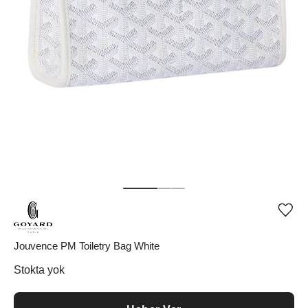
Ürü
iste
list
ekle
Jouvence PM Toiletry Bag White
vey
list
Stokta yok
çıka