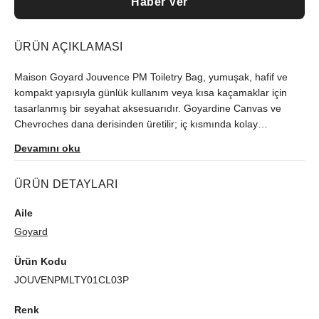
Haber Ver
ÜRÜN AÇIKLAMASI
Maison Goyard Jouvence PM Toiletry Bag, yumuşak, hafif ve
kompakt yapısıyla günlük kullanım veya kısa kaçamaklar için
tasarlanmış bir seyahat aksesuarıdır. Goyardine Canvas ve
Chevroches dana derisinden üretilir; iç kısmında kolay
temizlenebilir sarı su itici pamuk astar bulunur. Fermuarlı
Devamını oku
kapanış sistemi, dış fermuarlı cep ve ürünü farklı yerlere
takmayı sağlayan deri halka detayıyla pratik kullanım sunar.
ÜRÜN DETAYLARI
Palladyum renkli metal aksamla tamamlanır ve Fransa’da
üretilmiştir. Ölçüleri 21 x 7 x 16 cm’dir ve yaklaşık 0,2 kg
Aile
ağırlığındadır.
Goyard
Ürün Kodu
JOUVENPMLTY01CL03P
Renk