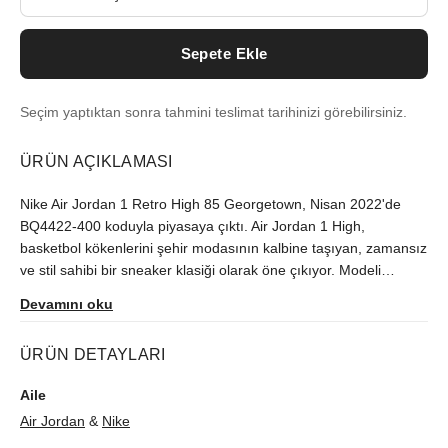
Sepete Ekle
Seçim yaptıktan sonra tahmini teslimat tarihinizi görebilirsiniz.
ÜRÜN AÇIKLAMASI
Nike Air Jordan 1 Retro High 85 Georgetown, Nisan 2022'de
BQ4422-400 koduyla piyasaya çıktı. Air Jordan 1 High,
basketbol kökenlerini şehir modasının kalbine taşıyan, zamansız
ve stil sahibi bir sneaker klasiği olarak öne çıkıyor. Modeli
orijinallik güvencesiyle sutore'de bulabilirsiniz.
Devamını oku
ÜRÜN DETAYLARI
Aile
Air Jordan
&
Nike