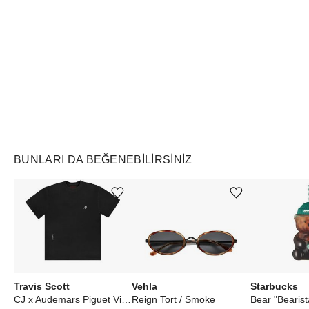
Air Jordan
Markayı Keşfet
BUNLARI DA BEĞENEBILIRSINIZ
Ürünü istek listesine ekle veya listeden çıkar
Ürünü istek listesine ekle veya listeden çıkar
Travis Scott
Vehla
Starbucks
CJ x Audemars Piguet Vintage Tee Black
Reign Tort / Smoke