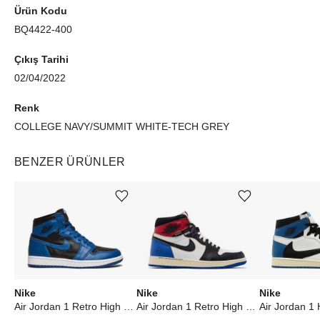
Ürün Kodu
BQ4422-400
Çıkış Tarihi
02/04/2022
Renk
COLLEGE NAVY/SUMMIT WHITE-TECH GREY
BENZER ÜRÜNLER
Ürünü istek listesine ekle veya listeden çıkar
Ürünü istek listesine ekle veya listeden çıkar
Nike
Nike
Nike
Air Jordan 1 Retro High OG Dark Marina Blue
Air Jordan 1 Retro High OG SP Fragment x Union LA Varsity Red Sport Royal