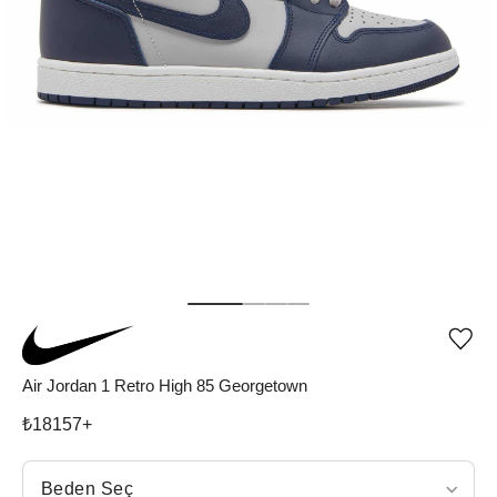
Ürü
iste
list
Air Jordan 1 Retro High 85 Georgetown
ekle
vey
₺
18157
+
list
çıka
Beden Seç
Beden Seç