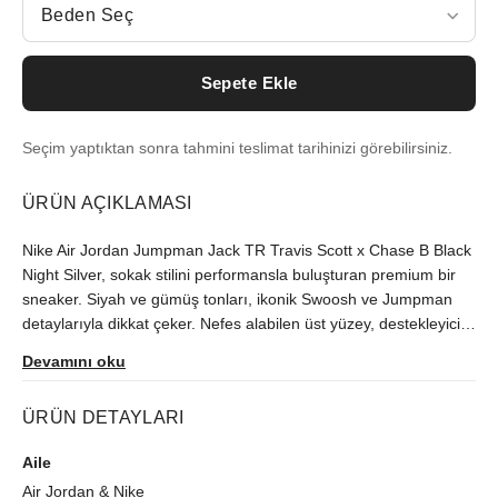
Beden Seç
Sepete Ekle
Seçim yaptıktan sonra tahmini teslimat tarihinizi görebilirsiniz.
ÜRÜN AÇIKLAMASI
Nike Air Jordan Jumpman Jack TR Travis Scott x Chase B Black
Night Silver, sokak stilini performansla buluşturan premium bir
sneaker. Siyah ve gümüş tonları, ikonik Swoosh ve Jumpman
detaylarıyla dikkat çeker. Nefes alabilen üst yüzey, destekleyici
orta taban ve tepkisel yastıklama, gün boyu konfor ve denge
Devamını oku
sunar. Dayanıklı dış taban çok yönlü tutuş sağlar. Sınırlı iş birliği
tasarımı, koleksiyonluk değer ve benzersiz tarz katar. Şehirde,
ÜRÜN DETAYLARI
salonda ve günlük kullanımda üstün uyum, hafiflik ve şıklık
isteyenler için ideal.
Aile
Air Jordan
&
Nike