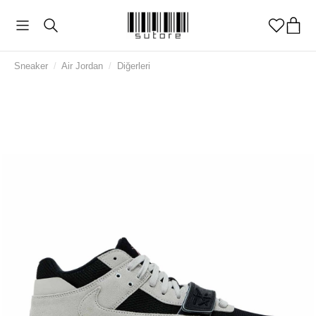
Sneaker
/
Air Jordan
/
Diğerleri