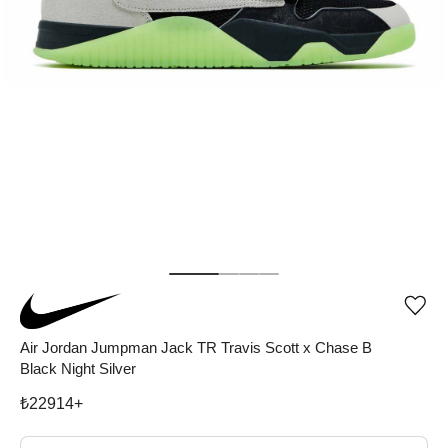
Ürü
iste
list
Air Jordan Jumpman Jack TR Travis Scott x Chase B
ekle
Black Night Silver
vey
list
çıka
₺
22914
+
Beden Seç