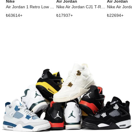
Nike
Air Jordan
Air Jordan
Air Jordan 1 Retro Low OG SP Travis Scott Olive (W)
Nike Air Jordan CJ1 T-Rexx Travis Scott Green Spark
₺
63614
+
₺
17937
+
₺
22694
+