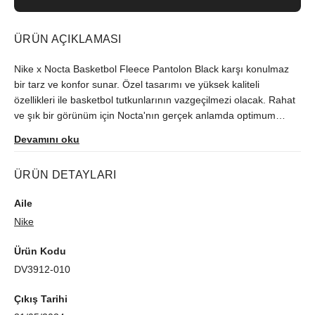
ÜRÜN AÇIKLAMASI
Nike x Nocta Basketbol Fleece Pantolon Black karşı konulmaz
bir tarz ve konfor sunar. Özel tasarımı ve yüksek kaliteli
özellikleri ile basketbol tutkunlarının vazgeçilmezi olacak. Rahat
ve şık bir görünüm için Nocta'nın gerçek anlamda optimum
performansı için ideal. Hepsi bu siyah renkteki basketbol
Devamını oku
pantolonunda bulunan birleşik materyal ve işi bilen tasarımıyla
sunulmaktadır.
ÜRÜN DETAYLARI
Aile
Nike
Ürün Kodu
DV3912-010
Çıkış Tarihi