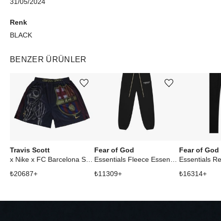
31/05/2024
Renk
BLACK
BENZER ÜRÜNLER
Ürünü istek listesine ekle veya listeden çıkar
Ürünü istek listesine ekle veya listeden çıkar
Travis Scott
Fear of God
Fear of God
x Nike x FC Barcelona Skeleton Home Shorts Multicolor
Essentials Fleece Essential Sweatpant (FW24) Black
₺
20687
+
₺
11309
+
₺
16314
+