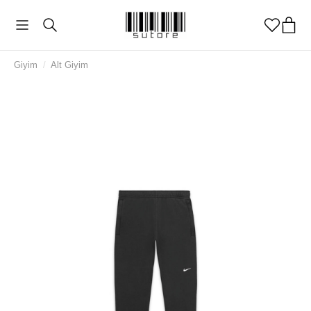
Giyim
/
Alt Giyim