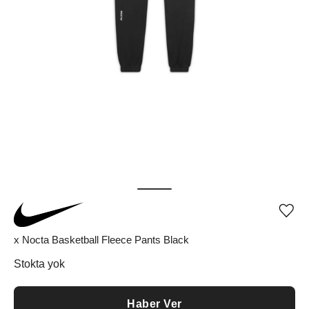
Ürü
iste
list
x Nocta Basketball Fleece Pants Black
ekle
vey
Stokta yok
list
çıka
Haber Ver