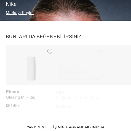
Nike
Markayı Keşfet
BUNLARI DA BEĞENEBILIRSINIZ
Ürünü istek listesine ekle veya listeden çıkar
Ürünü istek listesine ekle veya listeden çıkar
Rhode
Nike
Starbucks
Glazing Milk Big
Air Jordan 1 Retro Low OG SP Fragment x Travis Scott Sail Military Blue
₺
5149
+
₺
52862
+
₺
3169
+
YARDIM & İLETİŞİM
INSTAGRAM
HAKKIMIZDA