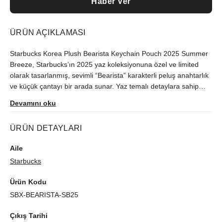
Haber Ver
ÜRÜN AÇIKLAMASI
Starbucks Korea Plush Bearista Keychain Pouch 2025 Summer
Breeze, Starbucks’ın 2025 yaz koleksiyonuna özel ve limited
olarak tasarlanmış, sevimli “Bearista” karakterli peluş anahtarlık
ve küçük çantayı bir arada sunar. Yaz temalı detaylara sahip
eğlenceli tasarımıyla günlük kullanımda veya hediye olarak
Devamını oku
mükemmeldir.
ÜRÜN DETAYLARI
Aile
Starbucks
Ürün Kodu
SBX-BEARISTA-SB25
Çıkış Tarihi