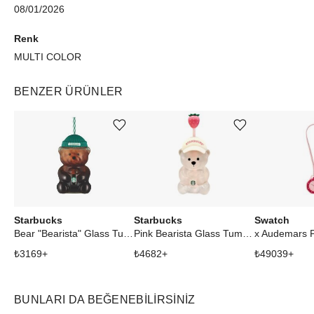
08/01/2026
Renk
MULTI COLOR
BENZER ÜRÜNLER
Ürünü istek listesine ekle veya listeden çıkar
Ürünü istek listesine ekle veya listeden çıkar
Starbucks
Starbucks
Swatch
Bear "Bearista" Glass Tumbler Cup
Pink Bearista Glass Tumbler Cup
₺
3169
+
₺
4682
+
₺
49039
+
BUNLARI DA BEĞENEBILIRSINIZ