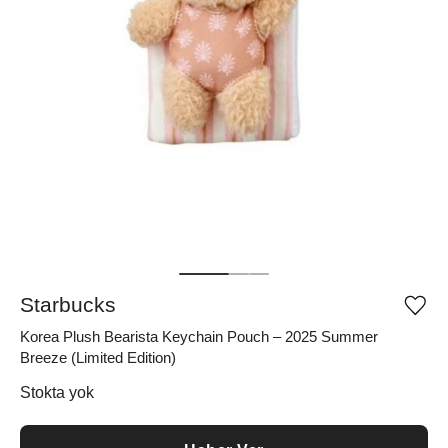
Starbucks
Ürü
iste
Korea Plush Bearista Keychain Pouch – 2025 Summer
list
ekle
Breeze (Limited Edition)
vey
list
Stokta yok
çıka