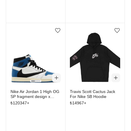
Favorilere ekle/çıkar
Favorilere ekle/çıkar
Nike Air Jordan 1 High OG
Travis Scott Cactus Jack
SP fragment design x
For Nike SB Hoodie
Travis Scott
₺
120347
+
₺
14967
+