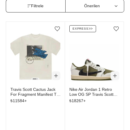
Filtrele
EXPRESS
ᐳᐳ
Favorilere ekle/çıkar
Favorilere ekle/çıkar
Travis Scott Cactus Jack
Nike Air Jordan 1 Retro
For Fragment Manifest T-
Low OG SP Travis Scott
shirt White
Medium Olive (PS)
₺
11584
+
₺
18267
+