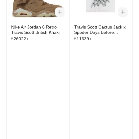
Nike Air Jordan 6 Retro
Travis Scott Cactus Jack x
Travis Scott British Khaki
Sp5der Days Before
Rodeo III Tee White
₺
26022
+
₺
11639
+