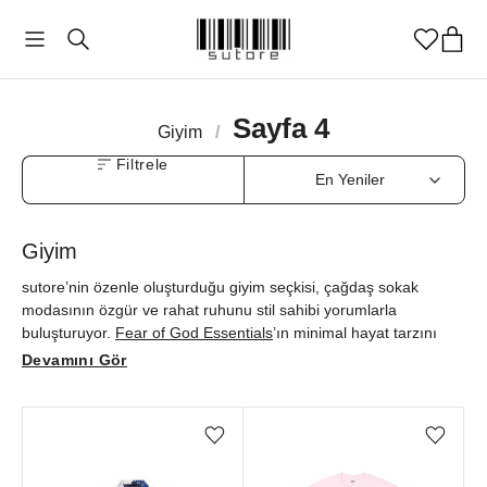
Sayfa 4
Giyim
/
Filtrele
Giyim
sutore’nin özenle oluşturduğu giyim seçkisi, çağdaş sokak
modasının özgür ve rahat ruhunu stil sahibi yorumlarla
buluşturuyor.
Fear of God Essentials
’ın minimal hayat tarzını
yansıtan sofistike parçalarından
SKIMS
’in zarafeti konforla
Devamını Gör
buluşturan loungewear tasarımlarına;
Denim Tears
'ın kültürel
hikâyeleriyle zenginleştirdiği özgün modellerden
Travis Scott
ve
Supreme
gibi markaların güçlü işbirliklerine kadar, her detayda
Favorilere ekle/çıkar
Favorilere ekle/çıkar
modern yaşamın estetik anlayışı öne çıkıyor.
Alo Yoga
gibi
konforu gündelik stille harmanlayan markaların tasarımlarını da