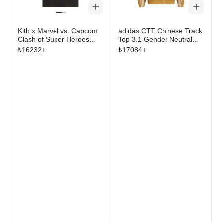
Kith x Marvel vs. Capcom
adidas CTT Chinese Track
Clash of Super Heroes
Top 3.1 Gender Neutral
Vintage Tee Black
Jacket Oat
₺
16232
+
₺
17084
+