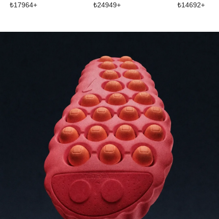
₺
17964
+
₺
24949
+
₺
14692
+