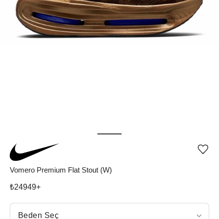
Ürü
iste
list
Vomero Premium Flat Stout (W)
ekle
vey
₺
24949
+
list
çıka
Beden Seç
Beden Seç