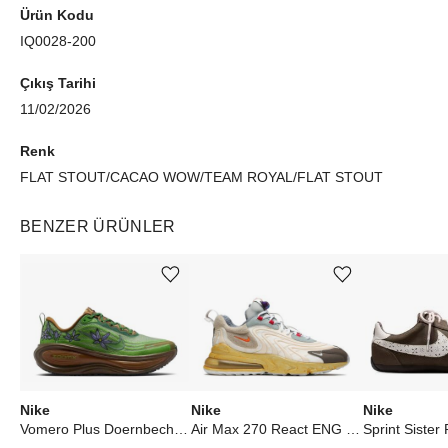
Ürün Kodu
IQ0028-200
Çıkış Tarihi
11/02/2026
Renk
FLAT STOUT/CACAO WOW/TEAM ROYAL/FLAT STOUT
BENZER ÜRÜNLER
Ürünü istek listesine ekle veya listeden çıkar
Ürünü istek listesine ekle veya listeden çıkar
Nike
Nike
Nike
Vomero Plus Doernbecher Molly Bell (W)
Air Max 270 React ENG Travis Scott Cactus Trails