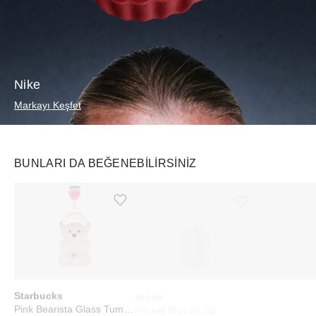
Nike
Markayı Keşfet
BUNLARI DA BEĞENEBILIRSINIZ
Ürünü istek listesine ekle veya listeden çıkar
Ürünü istek listesine ekle veya listeden çıkar
Starbucks
rhode
Palace
Pink Bearista Glass Tumbler Cup
Pocket Bronze Sip