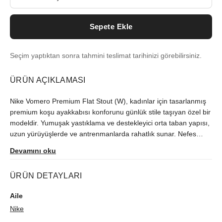
Sepete Ekle
Seçim yaptıktan sonra tahmini teslimat tarihinizi görebilirsiniz.
ÜRÜN AÇIKLAMASI
Nike Vomero Premium Flat Stout (W), kadınlar için tasarlanmış
premium koşu ayakkabısı konforunu günlük stile taşıyan özel bir
modeldir. Yumuşak yastıklama ve destekleyici orta taban yapısı,
uzun yürüyüşlerde ve antrenmanlarda rahatlık sunar. Nefes
alabilir üst yüzey ayağı serin tutmaya yardımcı olurken,
Devamını oku
dayanıklı dış taban zemin tutuşunu artırır. Flat Stout renk paleti,
modern ve kolay kombinlenen bir görünüm sağlar. Nike Vomero
ÜRÜN DETAYLARI
Premium (W), şehirde, sporda ve günlük kullanımda yüksek
konfor arayanlar için ideal seçimdir.
Aile
Nike