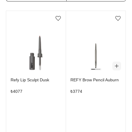
Favorilere ekle/çıkar
Favorilere ekle/çıkar
Stokta yok
Refy Lip Sculpt Dusk
REFY Brow Pencil Auburn
₺
4077
₺
3774