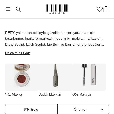
REFY
REFY, yalın ama etkileyici güzellik rutinleri yaratmak için
tasarlanmış İngiltere merkezli modern bir makyaj markasıdır.
Brow Sculpt, Lash Sculpt, Lip Buff ve Blur Liner gibi popüler
ürünleri, doğal görünümlü, belirgin çizgilere ve uzun süre
Devamını Gör
dayanıklılığa sahip makyaj stilleri sağlar. Hem estetiğe hem de
fonksiyonelliğe önem veren genç kadınlardan ilham alan REFY,
minimalist tasarım anlayışı ve vegan içerikli formülleriyle öne
çıkar. Türkiye'de sınırlı olarak bulunan REFY ürünlerini, sutore
ayrıcalığıyla orijinallik güvencesiyle keşfedebilirsiniz.
Yüz Makyajı
Dudak Makyajı
Göz Makyajı
Filtrele